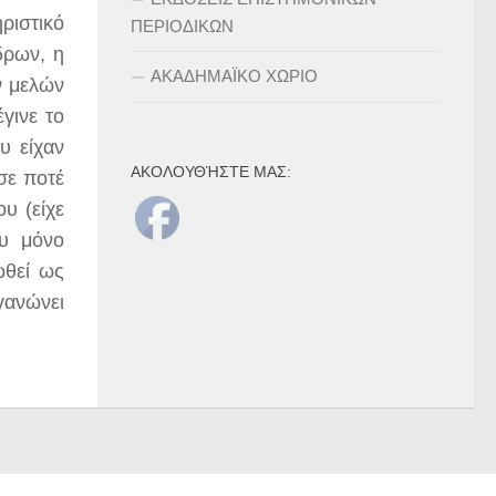
ριστικό
ΠΕΡΙΟΔΙΚΩΝ
δρων, η
ΑΚΑΔΗΜΑΪΚΟ ΧΩΡΙΟ
ν μελών
γινε το
υ είχαν
ΑΚΟΛΟΥΘΉΣΤΕ ΜΑΣ:
σε ποτέ
υ (είχε
ου μόνο
ωθεί ως
γανώνει