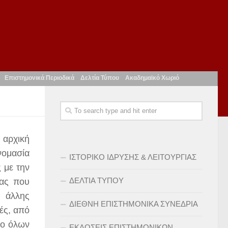
Επιστημονικά Περιοδικά
Δελτία Τύπου
Ακαδημαϊκό Χωριό
 αρχική
νομασία
ΙΣΤΟΡΙΚΟ ΙΔΡΥΣΗΣ & ΛΕΙΤΟΥΡΓΙΑΣ
 με την
ΔΕΛΤΙΑ ΤΥΠΟΥ
νας που
ε άλλης
ΔΙΕΘΝΗ ΕΠΙΣΤΗΜΟΝΙΚΑ ΣΥΝΕΔΡΙΑ
ές, από
ίο όλων
ΕΚΔΟΣΕΙΣ ΕΠΙΣΤΗΜΟΝΙΚΩΝ